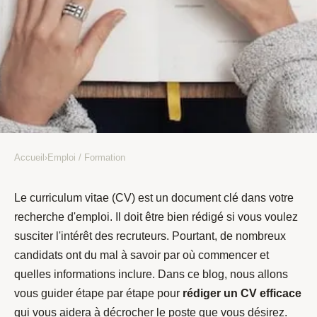
Accueil
›
Emploi / Formation
EMPLOI / FORMATION
Comment rédiger un CV qui
Le curriculum vitae (CV) est un document clé dans votre
recherche d'emploi. Il doit être bien rédigé si vous voulez
attire l'attention des recruteurs
susciter l'intérêt des recruteurs. Pourtant, de nombreux
?
candidats ont du mal à savoir par où commencer et
quelles informations inclure. Dans ce blog, nous allons
Lyna
•
21 janvier 2022
•
2 min de lecture
vous guider étape par étape pour
rédiger un CV efficace
qui vous aidera à décrocher le poste que vous désirez.