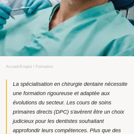
Accueil
›
Emploi / Formation
EMPLOI / FORMATION
Top dpc courses for dentists
La spécialisation en chirurgie dentaire nécessite
une formation rigoureuse et adaptée aux
specializing in dental surgery
évolutions du secteur. Les cours de soins
Ismael
•
25 avril 2025
•
7 min de lecture
primaires directs (DPC) s'avèrent être un choix
judicieux pour les dentistes souhaitant
approfondir leurs compétences. Plus que des